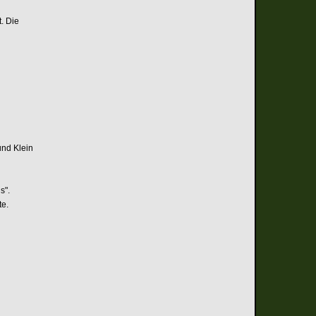
. Die
und Klein
s".
te.