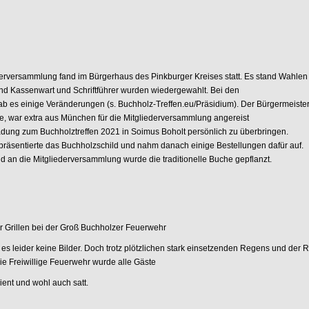
derversammlung fand im Bürgerhaus des Pinkburger Kreises statt. Es stand Wahlen
nd Kassenwart und Schriftführer wurden wiedergewahlt. Bei den
gab es einige Veränderungen (s. Buchholz-Treffen.eu/Präsidium). Der Bürgermeister
mie, war extra aus München für die Mitgliederversammlung angereist
adung zum Buchholztreffen 2021 in Soimus Boholt persönlich zu überbringen.
präsentierte das Buchholzschild und nahm danach einige Bestellungen dafür auf.
d an die Mitgliederversammlung wurde die traditionelle Buche gepflanzt.
r Grillen bei der Groß Buchholzer Feuerwehr
 es leider keine Bilder. Doch trotz plötzlichen stark einsetzenden Regens und der 
die Freiwillige Feuerwehr wurde alle Gäste
ient und wohl auch satt.