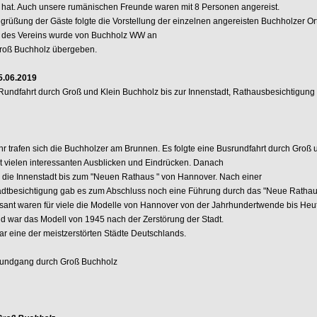
 hat. Auch unsere rumänischen Freunde waren mit 8 Personen angereist.
grüßung der Gäste folgte die Vorstellung der einzelnen angereisten Buchholzer Ort
 des Vereins wurde von Buchholz WW an
roß Buchholz übergeben.
5.06.2019
 Rundfahrt durch Groß und Klein Buchholz bis zur Innenstadt, Rathausbesichtigung
r trafen sich die Buchholzer am Brunnen. Es folgte eine Busrundfahrt durch Groß 
t vielen interessanten Ausblicken und Eindrücken. Danach
in die Innenstadt bis zum "Neuen Rathaus " von Hannover. Nach einer
tadtbesichtigung gab es zum Abschluss noch eine Führung durch das "Neue Rathau
ssant waren für viele die Modelle von Hannover von der Jahrhundertwende bis Heu
d war das Modell von 1945 nach der Zerstörung der Stadt.
r eine der meistzerstörten Städte Deutschlands.
Rundgang durch Groß Buchholz