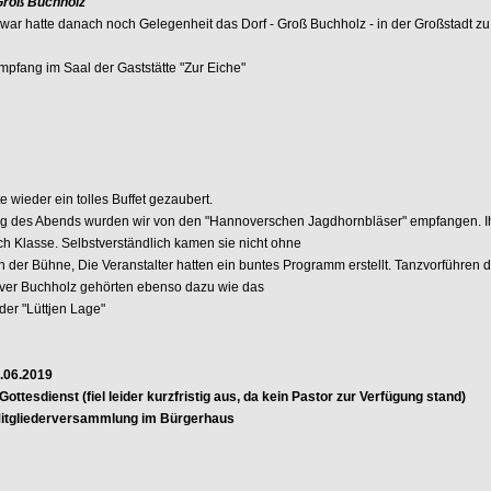
Groß Buchholz
 war hatte danach noch Gelegenheit das Dorf - Groß Buchholz - in der Großstadt zu
mpfang im Saal der Gaststätte "Zur Eiche"
te wieder ein tolles Buffet gezaubert.
ng des Abends wurden wir von den "Hannoverschen Jagdhornbläser" empfangen. Ihr
ch Klasse. Selbstverständlich kamen sie nicht ohne
 der Bühne, Die Veranstalter hatten ein buntes Programm erstellt. Tanzvorführen 
er Buchholz gehörten ebenso dazu wie das
der "Lüttjen Lage"
.06.2019
Gottesdienst (fiel leider kurzfristig aus, da kein Pastor zur Verfügung stand)
Mitgliederversammlung im Bürgerhaus