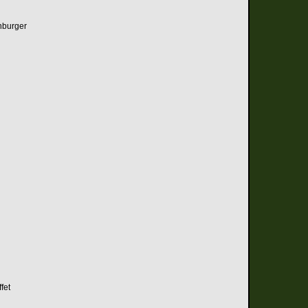
nburger
fet