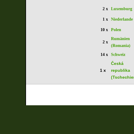
2 x
Luxemburg
1 x
Niederlande
10 x
Polen
Rumänien
2 x
(Romania)
14 x
Schweiz
Česká
1 x
republika
(Tschechie