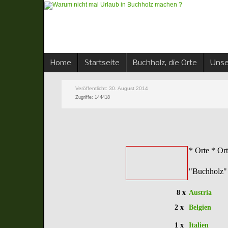
Home
Startseite
Buchholz, die Orte
Unse
Veröffentlicht: 30. August 2014
Zugriffe: 144418
* Orte * Or
"Buchholz"
8 x
Austria
2 x
Belgien
1 x
Italien