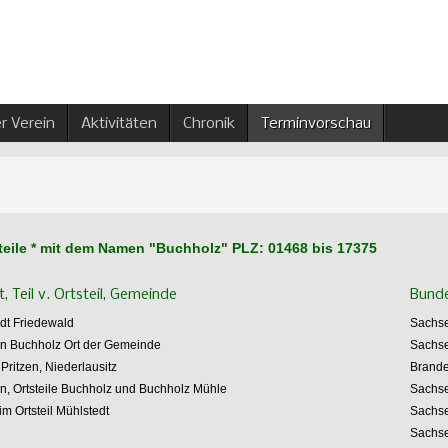
r Verein
Aktivitäten
Chronik
Terminvorschau
rtsteile * mit dem Namen "Buchholz" PLZ: 01468 bis 17375
rt, Teil v. Ortsteil, Gemeinde
Bund
adt Friedewald
Sachs
n Buchholz Ort der Gemeinde
Sachs
Pritzen, Niederlausitz
Brand
n, Ortsteile Buchholz und Buchholz Mühle
Sachse
 im
Ortsteil Mühlstedt
Sachse
z
Sachs