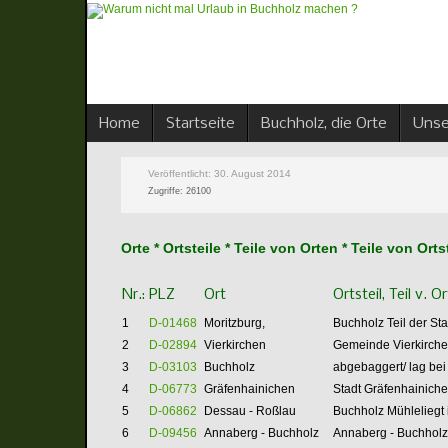
Home
Startseite
Buchholz, die Orte
Unse
Veröffentlicht: 30. August 2014
Zugriffe: 26100
Orte * Ortsteile * Teile von Orten * Teile von O
Nr.:
PLZ
Ort
Ortsteil, Teil v. O
1
D-01468
Moritzburg,
Buchholz
Teil der St
2
D-02894
Vierkirchen
Gemeinde Vierkirche
3
D-03103
Buchholz
abgebaggert/ lag bei 
4
D-06773
Gräfenhainichen
Stadt Gräfenhainiche
5
D-06862
Dessau - Roßlau
Buchholz Mühleliegt
6
D-09456
Annaberg - Buchholz
Annaberg - Buchhol