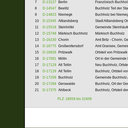
7
D-13127
Berlin
Französisch Buchhol
8
D-14547
Beelitz
Buchholz Teil der Sta
9
D-14823
Niemegk
Buchholz bei Niemeg
10
D-15345
Altlandsberg
Stadt Altlandsberg Or
11
D-15518
Steinhöfel
Gemeinde Steinhäufel
12
D-15748
Märkisch Buchholz
Märkisch Buchholz
13
D-16230
Chorin
Amt Britz - Chorin, G
14
D-16775
Großwoltersdorf
Amt Gransee, Gemein
15
D-16928
Pritzwalk
Ortsteil von Pritzwalk
16
D-17091
Mölln
Ort in der Gemeinde
17
D-17129
Alt Tellin
Neu Buchholz, Ortste
18
D-17129
Alt Tellin
Buchholz, Ortsteil vo
19
D-17209
Buchholz
Gemeinde Buchholz A
20
D-17268
Gerswalde
Buchholz, Ort der G
21
D-17375
Ahlbeck
Buchholz,
Ortsteil d
PLZ: 18059 bis 31609