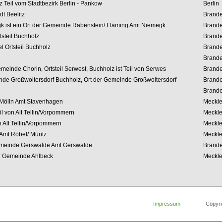
z
Teil vom Stadtbezirk Berlin - Pankow
Berlin
dt
Beelitz
Brand
k ist ein Ort der Gemeinde Rabenstein/ Fläming Amt Niemegk
Brand
tsteil Buchholz
Brand
 Ortsteil Buchholz
Brand
Brand
emeinde Chorin, Ortsteil Serwest, Buchholz ist Teil von Serwes
Brand
de Großwoltersdorf Buchholz, Ort der Gemeinde Großwoltersdorf
Brand
Brand
 Mölln Amt Stavenhagen
Meckl
il von Alt Tellin/Vorpommern
Meckl
n Alt Tellin/Vorpommern
Meckl
mt Röbel/ Müritz
Meckl
emeinde Gerswalde Amt Gerswalde
Brand
er Gemeinde Ahlbeck
Meckl
Impressum
Copyright 2008