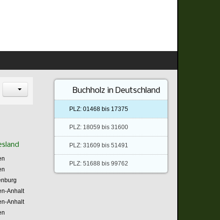
Buchholz in Deutschland
PLZ: 01468 bis 17375
PLZ: 18059 bis 31600
esland
PLZ: 31609 bis 51491
en
PLZ: 51688 bis 99762
en
enburg
n-Anhalt
n-Anhalt
en