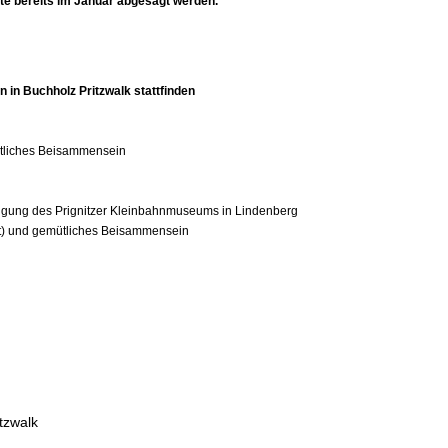
te bereits im Januar abgesagt werden.
 in Buchholz Pritzwalk stattfinden
ütliches Beisammensein
tigung des Prignitzer Kleinbahnmuseums in Lindenberg
et) und gemütliches Beisammensein
tzwalk