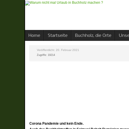
Home
Startseite
Buchholz, die Orte
Unse
Veröffentlicht: 20. Februar 2021
Zugriffe: 19214
Corona Pandemie und kein End
e.