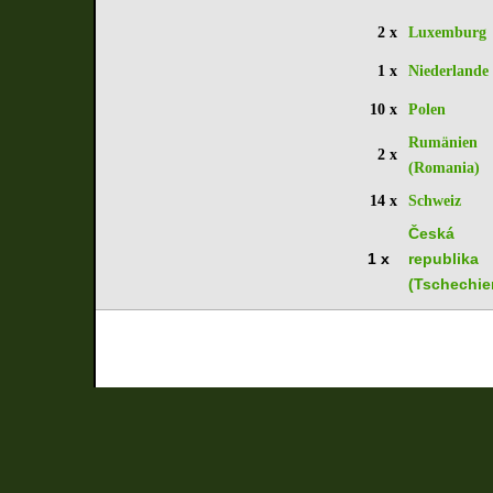
2 x
Luxemburg
1 x
Niederlande
10 x
Polen
Rumänien
2 x
(Romania)
14 x
Schweiz
Česká
1 x
republika
(Tschechie