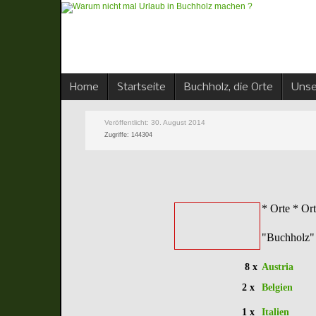
Home
Startseite
Buchholz, die Orte
Unse
Veröffentlicht: 30. August 2014
Zugriffe: 144304
* Orte * Or
"Buchholz"
8 x
Austria
2 x
Belgien
1 x
Italien