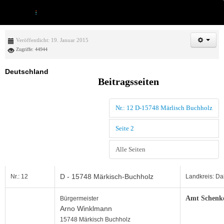
Veröffentlicht: 19. Januar 2015
Zugriffe: 44944
Deutschland
Beitragsseiten
Nr.: 12 D-15748 Märlisch Buchholz
Seite 2
Alle Seiten
D - 15748
Märkisch-Buchholz
Nr.: 12
Landkreis: D
Amt Schenk
Bürgermeister
Arno Winklmann
15748 Märkisch Buchholz