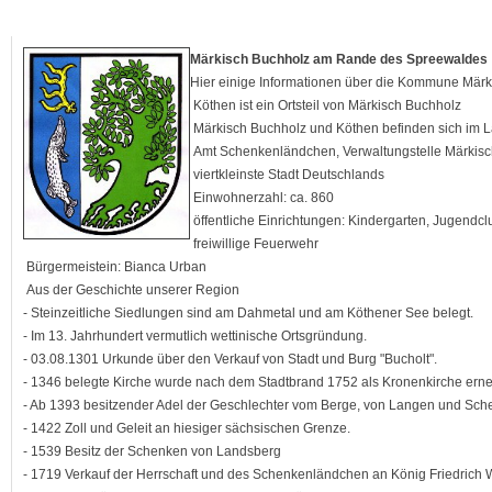
Märkisch Buchholz am Rande des Spreewaldes
Hier einige Informationen über die Kommune Märk
Köthen ist ein Ortsteil von Märkisch Buchholz
Märkisch Buchholz und Köthen befinden sich im
Amt Schenkenländchen, Verwaltungstelle Märkis
viertkleinste Stadt Deutschlands
Einwohnerzahl: ca. 860
öffentliche Einrichtungen: Kindergarten, Jugendcl
freiwillige Feuerwehr
Bürgermeistein: Bianca Urban
Aus der Geschichte unserer Region
- Steinzeitliche Siedlungen sind am Dahmetal und am Köthener See belegt.
- Im 13. Jahrhundert vermutlich wettinische Ortsgründung.
- 03.08.1301 Urkunde über den Verkauf von Stadt und Burg "Bucholt".
- 1346 belegte Kirche wurde nach dem Stadtbrand 1752 als Kronenkirche erne
- Ab 1393 besitzender Adel der Geschlechter vom Berge, von Langen und Sc
- 1422 Zoll und Geleit an hiesiger sächsischen Grenze.
- 1539 Besitz der Schenken von Landsberg
- 1719 Verkauf der Herrschaft und des Schenkenländchen an König Friedrich W