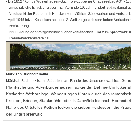
- Bis 1852 "Königs Wusterhausen-Buchholz-Lübbener Chausseebau AG". - 1. b
wirtschaftliche Enticklung beginnt. - Ab Ende 19. Jahrhundert ist das damal
Mittelpunkt der Region, mit Handwerken, Mühlen, Sägewerken und Amtsgeri
- April 1945 letzte Kesselschlacht des 2. Weltkrieges mit sehr hohen Verluste
Bevölkerung.
- 1991 Bildung der Amtsgemeinde "Schenkenländchen - Tor zum Spreewald
Fremdenverkehrsvereins
Märkisch Buchholz heute:
waldes. Sehen
Märkisch Buchholz ist ein Städtchen am Rande des Unterspree
Pfarrkirche und
Ackerbürgerhäusern sowie der Dahme-Umflutkanal
Kaskaden-Wehranlage.
Wanderungen führen durch das romantisc
Freidorf, Briesen, Staakmühle oder flußabwärts bis nach
Hermsdorf 
Nähe des Ortsteiles Köthen
locken die sieben Heideseen, die Krau
der
Unterspreewald